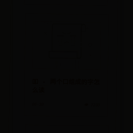
吅 - 两个口组成的字怎
么读
06-30
👁️ 7233