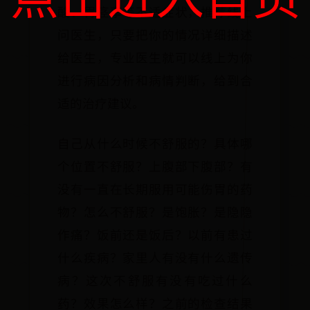
点击进入首页
酸、胃痉挛等不适症状，推荐线上
问医生，只要把你的情况详细描述
给医生，专业医生就可以线上为你
进行病因分析和病情判断，给到合
适的治疗建议。
自己从什么时候不舒服的？具体哪
个位置不舒服？上腹部下腹部？有
没有一直在长期服用可能伤胃的药
物？怎么不舒服？是饱胀？是隐隐
作痛？饭前还是饭后？以前有患过
什么疾病？家里人有没有什么遗传
病？这次不舒服有没有吃过什么
药？效果怎么样？之前的检查结果