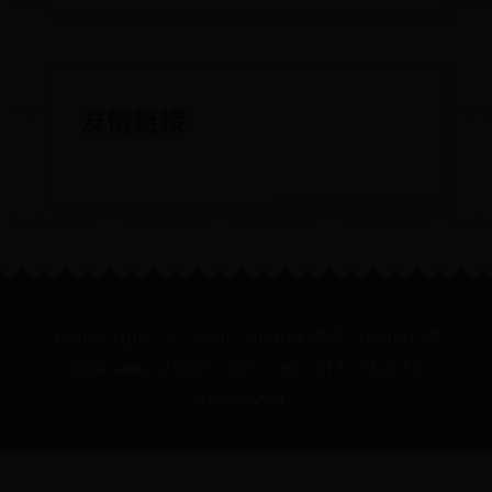
友情链接
Copyright ©
2026
365bet备用-365bet资
讯端-www.28365-365.com All Rights
Reserved.