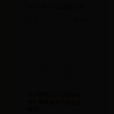
ntfs和fat32的哪个好
06-29
👁️ 705
dnf屠戮之刃在哪爆率
高？爆率最高的地图是
哪里？