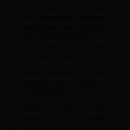
下了；吃完饭胀气很厉害，还经常
打嗝；肠胃比较敏感，吃油腻和辛
辣的食物胃就不舒服，还会感觉胃
反酸；腹泻和便秘两者交替出现；
晚上吃完躺着不舒服，肚子鼓鼓
的、胃部灼热、胸闷……
如果你也总是感到胃胀，有时候还
伴随着胃酸、胃痛、恶心等情况，
有可能是功能性消化不良。
功能性消化不良非常常见，全球发
病率约为 11%～29.2%，也就是每
10 个人中，就有 1～3 个可能存