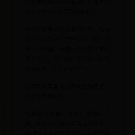
北京协和医科大学冀连梅药师曾经
分享过一个亲身经历的故事：
她的父亲有胃不舒服的症状，瞒着
家里人偷偷买了奥美拉唑，吃了很
长一段时间。直到后来病情严重到
掩盖不了，去医院检查发现已经是
胃癌晚期，医院也无力回天。
滥用药物可能非但不能缓解症状，
还会让疾病恶化。
如果你有胃胀、胃酸、胃痛等问
题，建议先在线上问问三甲医生，
详细描述自己的情况后，让医生帮