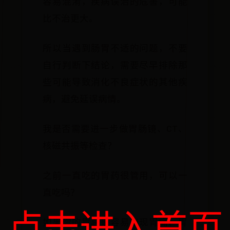
容易混淆，疾病误治的危害，可能
比不治更大。
所以当遇到肠胃不适的问题，不要
自行判断下结论，需要尽早排除那
些可能导致消化不良症状的其他疾
病，避免延误病情。
我是否需要进一步做胃肠镜、CT、
核磁共振等检查？
之前一直吃的胃药很管用，可以一
直吃吗？
如果你的胃总是容易出现胃痛、胃