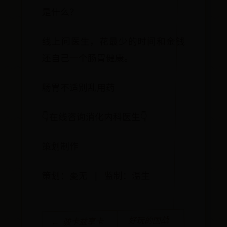
是什么？
线上问医生，花最少的时间和金钱
还自己一个肠胃健康。
肠胃不适别乱用药
👇在线咨询消化内科医生👇
策划制作
策划：憂无 | 监制：温生
好玩的国战
← 骏卡益享卡