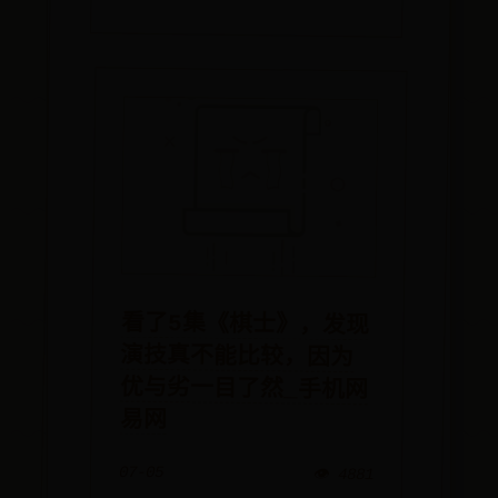
看了5集《棋士》，发现
演技真不能比较，因为
优与劣一目了然_手机网
易网
07-05
👁️ 4881