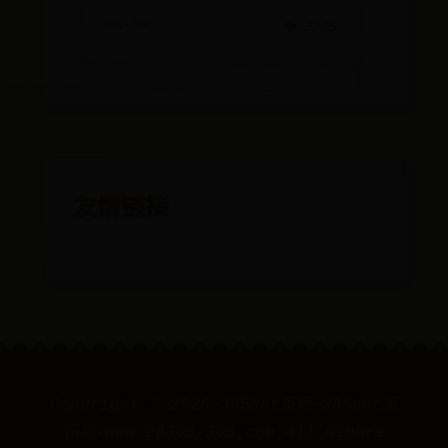
06-30
👁️ 3245
友情链接
Copyright ©
2026
365bet备用-365bet资
讯端-www.28365-365.com All Rights