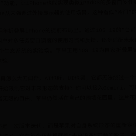
”功能，让iPhone也能实现类似iPadOS的多窗口多
one从未强调过外接显示器的使用场景，这种看似“冷门”
年折叠屏iPhone的提前布局里。通过iOS 19的“台
用户对多任务窗口调度的使用习惯和反馈，逐步适配未来
个生态系统的实验场。苹果正用iOS 19为自家折叠屏
体验。
19再怎么大刀阔斧，AI也好，UI也罢，它都无法绕过一
开始限制它对未来形态的支持？你可以接入Gemini，
者无限的自由。苹果仍然活在自己的围墙花园里，这片花
19不是一次版本迭代，而是苹果对自身系统形态的重新定
件扩展，它在每个环节都藏着“未来设备”实验的影子。