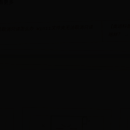
看更多
【奥运科普
无法取消只读怎么办 Win11文件夹无法取消只读
啥样？ →