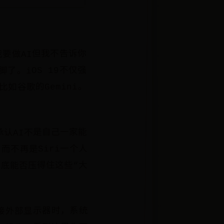
“我要做AI但我不告诉你
了。iOS 19不仅强
如谷歌的Gemini。
承认AI不是自己一家能
而不再是Siri一个人
到底能否压得住这些“大
连接外部显示器时，系统