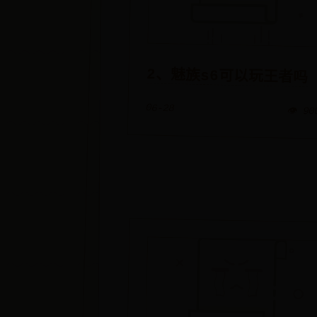
2、魅族s6可以玩王者吗
06-28
👁️ 90