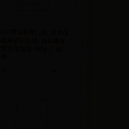
2025南海意库门票,深圳南
海意库游玩攻略,南海意库
游览攻略路线/地址/门票
价格
-02
👁️ 6247