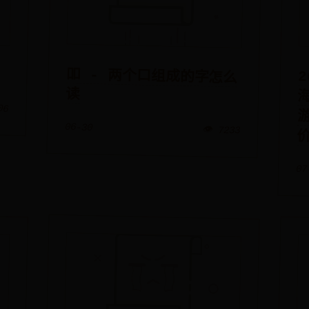
吅 - 两个口组成的字怎么
读
06
06-30
👁️ 7233
07