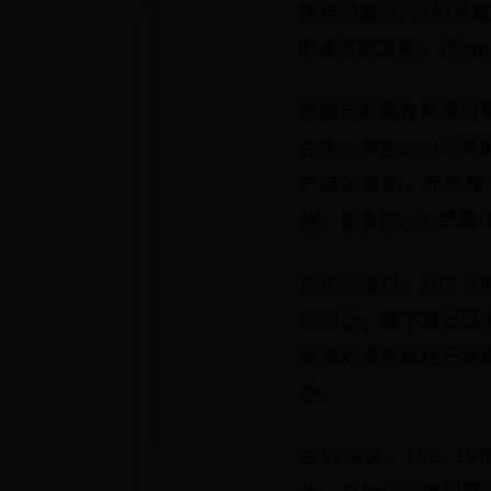
将自动激活“台前调度
能会觉得奇怪，iPh
答案可能藏在苹果对明
在不动声色之间观察
产品的更新，而是整
放、更多形态的终端
但也必须说，iOS 
统设计，是不是已经
能像安卓那样给开发
在。
总的来说，iOS 
力，从操作逻辑到硬