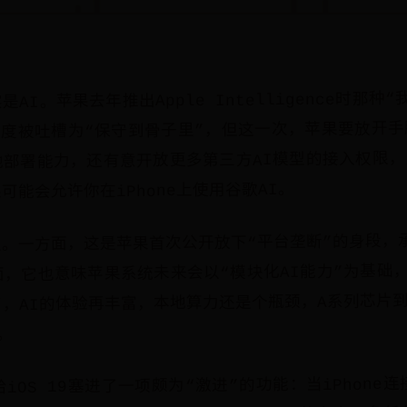
AI。苹果去年推出Apple Intelligence时那种
一度被吐槽为“保守到骨子里”，但这一次，苹果要放开手脚
部署能力，还有意开放更多第三方AI模型的接入权限，比
可能会允许你在iPhone上使用谷歌AI。
。一方面，这是苹果首次公开放下“平台垄断”的身段，
，它也意味苹果系统未来会以“模块化AI能力”为基础，
，AI的体验再丰富，本地算力还是个瓶颈，A系列芯片
。
iOS 19塞进了一项颇为“激进”的功能：当iPhone