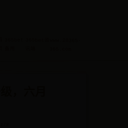
首
365bet
365bet资
www.28365-
页
备用
讯端
365.com
升级，六月
 178