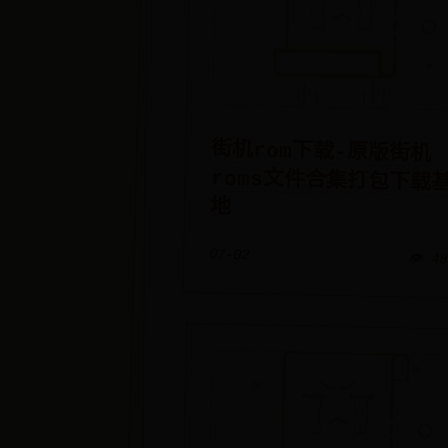
街机rom下载-原版街机
roms文件合集打包下载基
地
07-02
👁️ 4