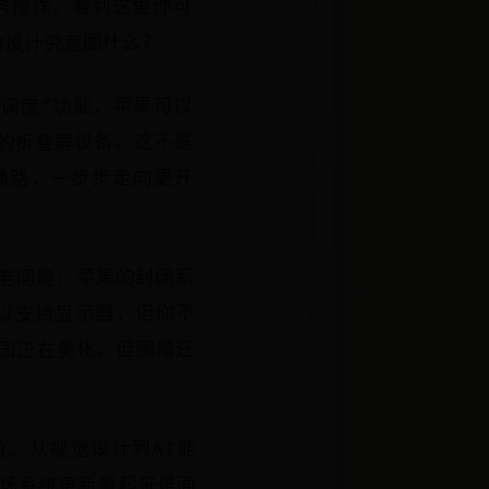
任务操作。看到这里你可
的设计究竟图什么？
前调度”功能，苹果可以
的折叠屏设备。这不是
铺路，一步步走向更开
个老问题：苹果的封闭系
可以支持显示器，但你不
园正在美化，但围墙还
位。从视觉设计到AI能
这场系统更新看起来是面