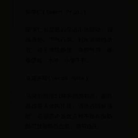
郁李仁(Semen Pruni)
郁李仁有显著的促进小肠蠕动、润
燥滑肠、下气行滞、利水消肿的功
效。用于津枯肠燥、食积气滞、腹
胀便秘、水肿、小便不利。
马黛茶粉(Yerba Mate)
马黛茶富含11种多酚类物质，能显
著改善人体内环境，清肠去脂解油
腻，马黛茶中富含多种不饱和脂肪
酸可显著降低血脂，调节血压。