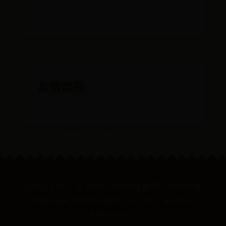
友情链接
Copyright ©
2026
365bet备用-365bet资
讯端-www.28365-365.com All Rights
Reserved.