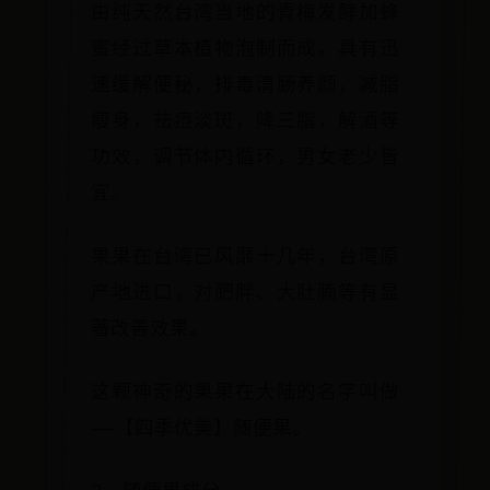
由纯天然台湾当地的青梅发酵加蜂
蜜经过草本植物泡制而成，具有迅
速缓解便秘，排毒清肠养颜，减脂
瘦身，祛痘淡斑，降三脂，解酒等
功效，调节体内循环，男女老少皆
宜。
果果在台湾已风靡十几年，台湾原
产地进口，对肥胖、大肚腩等有显
著改善效果。
这颗神奇的果果在大陆的名字叫做
——【四季优美】随便果。