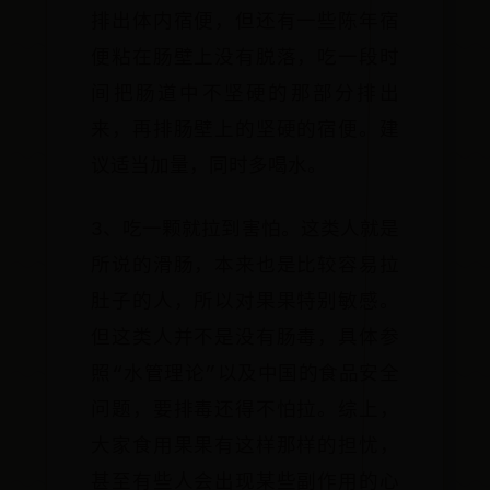
排出体内宿便，但还有一些陈年宿
便粘在肠壁上没有脱落，吃一段时
间把肠道中不坚硬的那部分排出
来，再排肠壁上的坚硬的宿便。建
议适当加量，同时多喝水。
3、吃一颗就拉到害怕。这类人就是
所说的滑肠，本来也是比较容易拉
肚子的人，所以对果果特别敏感。
但这类人并不是没有肠毒，具体参
照“水管理论”以及中国的食品安全
问题，要排毒还得不怕拉。综上，
大家食用果果有这样那样的担忧，
甚至有些人会出现某些副作用的心