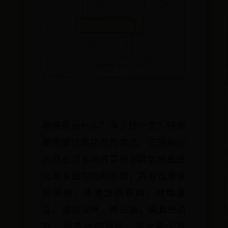
随便果是什么？多少钱一盒？随便
果是蜜饯类功能性食品，它是由纯
天然台湾当地的青梅发酵加蜂蜜经
过草本植物泡制而成，具有迅速缓
解便秘，排毒清肠养颜，减脂瘦
身，祛痘淡斑，降三脂，解酒等功
效，调节体内循环，男女老少皆