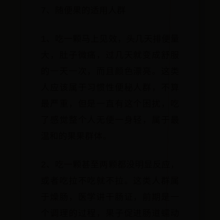
7、随便果的适用人群
1、吃一颗马上见效，头几天排便量
大，肚子微痛，过几天就变成舒服
的一天一次，而且颜色漂亮。这类
人应该属于习惯性便秘人群，不算
最严重，但是一直有这个困扰，吃
了感觉整个人无便一身轻，属于最
温和的果果群体。
2、吃一颗甚至两颗都没明显反应，
或者吃拉不吃就不拉。这类人群属
于燥肠，医学讲干肠证，前期是一
个调理的过程，果子促进肠道蠕动