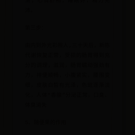
滑，心情舒畅，睡眠好，精力充
沛。
第三步：
由内到外光彩照人,三十天后，新陈
代谢恢复正常，受损的肠胃得到充
分的调理，滋润，肠胃蠕动强劲有
力，排便顺畅，小腹紧实，腰围变
细，皮肤白皙有光泽，色斑逐渐淡
化，人体“香腺”分泌正常，口臭、
体臭消失
5、随便果的作用