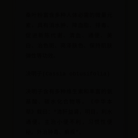
桑叶粉富含多种人体必需的微量元
素，具有消水肿、降血脂、排毒、
促进新陈代谢、清血、通便、美
白、治色斑、亮泽肤色、保持肌肤
弹性等功效。
决明子(Cassia obtusifolia)
决明子含有多种维生素和丰富的氨
基酸、碳水化合物等。《中华本
草》载曰：“清肝益肾，明目，利水
通便。主治小便不利，习惯性便
秘。外治肿毒、癣疾”。