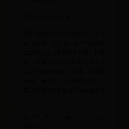
3、随便果成分
青梅(Green plum)
青梅在日韩被称为“长寿果、寿珍
果”富含钙、铁、钠、锰等人体必需
之营养元素以及多种有机酸。梅果
是一种能防止体液酸化的碱性食
品，能够净化血液、解毒、能整肠
健胃、促消化、促进新陈代谢，加
强肠道蠕动帮助排出体内毒素及宿
便。
桑叶粉(Mulberry leaf
powder)