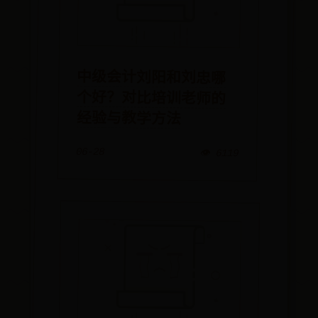
中级会计刘阳和刘忠哪
个好？对比培训老师的
经验与教学方法
06-28
👁️ 6119