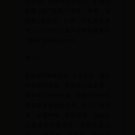
动加速，胃肠液分泌增加，附着在
肠壁上的“肠锈”(宿便、毒素、油
脂等)被软化、分解，同时排出废
气，八小时后大量片状带有恶臭的
“肠锈”就被排出体外。
第二步：
恢复自体排毒系统,十五天后，酸性
体质得到改善，胃肠液分泌正常，
胃肠动力不断加强，肠道内淤积的
宿便基本被清除干净。这时小便透
亮，大便顺畅，色泽嫩黄，凸出的
小腹逐渐收紧变平，脸色红润光