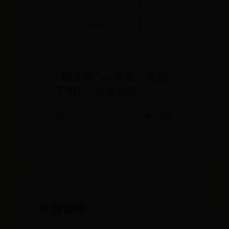
“随手拍”——今天，你拍
了吗？_北京时间
08-14
👁️ 6380
友情链接