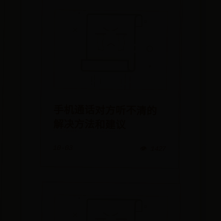
手机通话对方听不清的
解决方法和建议
10-03
👁️ 1427