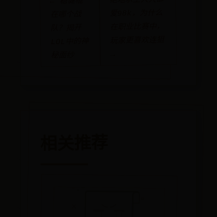
绝地求生人人都
← 稳健棍
爱98k，为什么
在哪个战
在职业比赛中，
队？揭开
玩家更喜欢连狙
LOL中的神
→
秘面纱
相关推荐