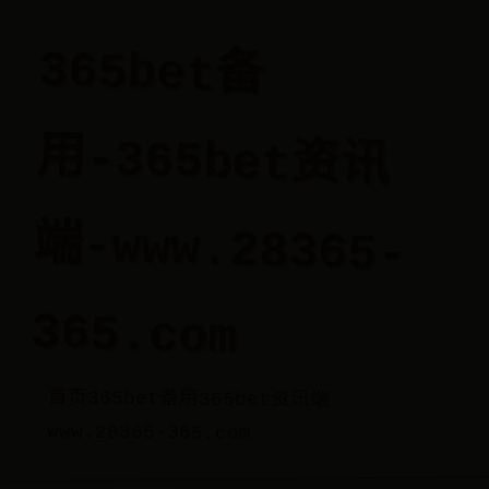
365bet备
用-365bet资讯
端-www.28365-
365.com
首页
365bet备用
365bet资讯端
www.28365-365.com