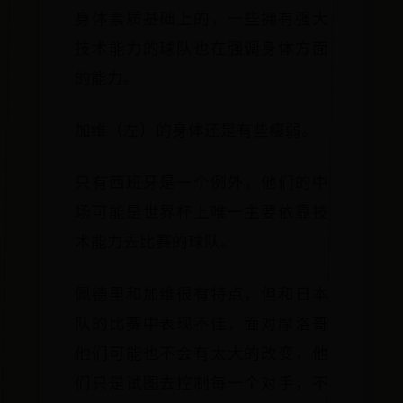
身体素质基础上的，一些拥有强大
技术能力的球队也在强调身体方面
的能力。
加维（左）的身体还是有些瘦弱。
只有西班牙是一个例外，他们的中
场可能是世界杯上唯一主要依靠技
术能力去比赛的球队。
佩德里和加维很有特点，但和日本
队的比赛中表现不佳，面对摩洛哥
他们可能也不会有太大的改变，他
们只是试图去控制每一个对手，不