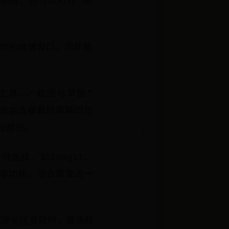
到剪贴板。你可以打开“画
操作的微博窗口，而非整
图工具——“截图与草图”
工具，自由选择截取屏幕的任
论部分。
选择，如Snagit、
加等功能，适合需要进一
或评论区互动时，普通截