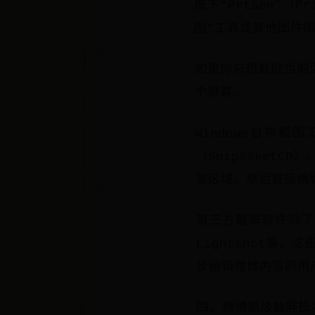
按下“PrtScn”
图”工具或其他图片编
如果你只想截取当前活
个屏幕。
Windows自带截
（Snip&Sketc
意区域，然后直接编
第三方截屏软件除了
Lightshot
步编辑微博内容的用
四、微博高级截屏技