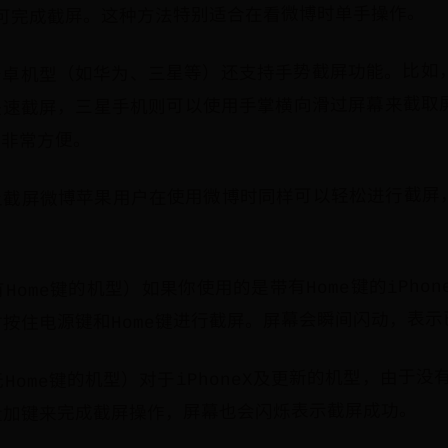
可完成截屏。这种方法特别适合在看微博时单手操作。
安卓机型（如华为、三星等）还支持手势截屏功能。比如
快速截屏，三星手机则可以使用手掌横向滑过屏幕来截取
时非常方便。
上截屏微博苹果用户在使用微博时同样可以轻松进行截屏
ome键的机型）如果你使用的是带有Home键的iPhone
按住电源键和Home键进行截屏。屏幕会瞬间闪动，表示
ome键的机型）对于iPhoneX及更新的机型，由于没有
量加键来完成截屏操作，屏幕也会闪烁表示截屏成功。