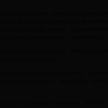
微博已成为人们获取新闻、分享观点和追星互动的主要
精彩内容，想要保存下来或者与朋友分享，截屏就是最
太清楚如何在不同设备上操作截屏。无论你使用的是安
文都为你整理了详细的微博截屏技巧，轻松帮你解决这个
截屏微博对于大多数安卓用户来说，微博截屏其实相当
就为大家介绍几种常见的方法：
手机上最普遍的截屏方式是通过按键组合操作。通常情况
，保持约2秒，屏幕就会闪一下，表示截屏成功。这种方
安卓手机厂商在系统中集成了截屏快捷按钮，你可以通过