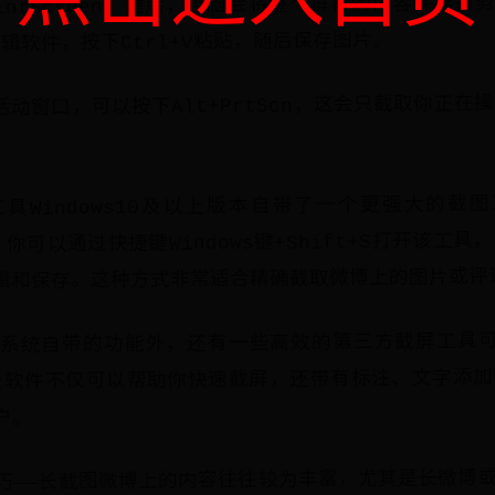
（PrintScreen）键后，电脑会将整个屏幕的内容保存
辑软件，按下Ctrl+V粘贴，随后保存图片。
动窗口，可以按下Alt+PrtScn，这会只截取你正在
图工具Windows10及以上版本自带了一个更强大的截
h）。你可以通过快捷键Windows键+Shift+S打开该
辑和保存。这种方式非常适合精确截取微博上的图片或评
系统自带的功能外，还有一些高效的第三方截屏工具可供
等。这些软件不仅可以帮助你快速截屏，还带有标注、文字添
户。
巧——长截图微博上的内容往往较为丰富，尤其是长微博