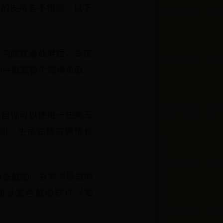
图的支持各不相同，以下
，完成普通截屏后，会在
动并截取整个微博页面，
，但你可以使用一些第三
个截图，生成完整的微博长
页长截图。谷歌浏览器的
者通过某些截图软件（如