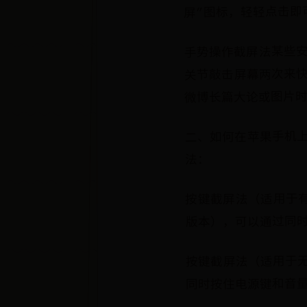
屏”图标，轻轻点击即
手势操作截屏法某些
关节敲击屏幕两次来
微博长篇大论或图片
二、如何在苹果手机
法：
按键截屏法（适用于有H
版本），可以通过同时
按键截屏法（适用于无H
同时按住电源键和音