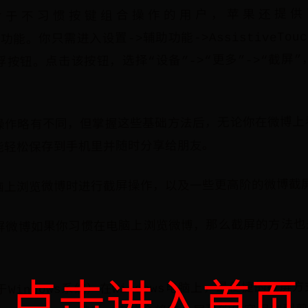
对于不习惯按键组合操作的用户，苹果还提供
uch”功能。你只需进入设置->辅助功能->AssistiveT
按钮。点击该按钮，选择“设备”->“更多”->“截屏
操作略有不同，但掌握这些基础方法后，无论你在微博上
能轻松保存到手机里并随时分享给朋友。
脑上浏览微博时进行截屏操作，以及一些更高阶的微博截
屏微博如果你习惯在电脑上浏览微博，那么截屏的方法也
Windows系统）在Windows电脑上，最便捷的截屏
点击进入首页