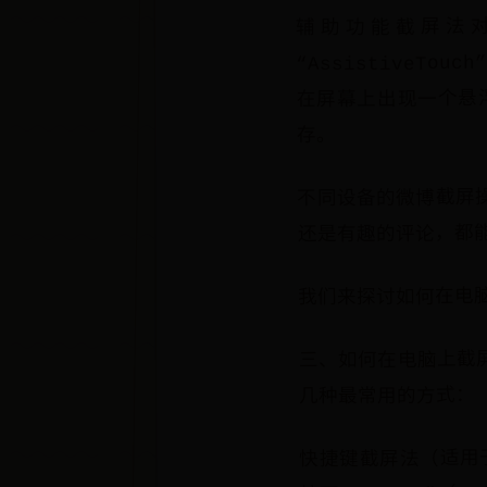
辅助功能截屏法
“AssistiveTo
在屏幕上出现一个悬浮
存。
不同设备的微博截屏
还是有趣的评论，都
我们来探讨如何在电
三、如何在电脑上截
几种最常用的方式：
快捷键截屏法（适用于