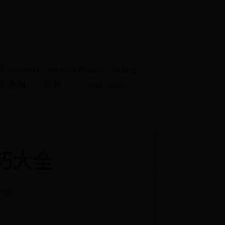
首
365bet
365bet资
www.28365-
页
备用
讯端
365.com
巧大全
810