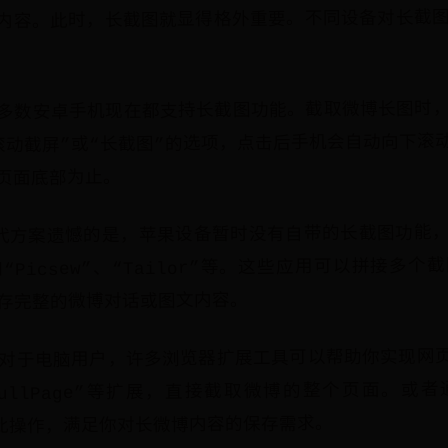
内容。此时，长截图就显得格外重要。不同设备对长截
多数安卓手机现在都支持长截图功能。截取微博长图时
滚动截屏”或“长截图”的选项，点击后手机会自动向下滚
页面底部为止。
的替代方案遗憾的是，苹果设备暂时没有自带的长截图功能
Picsew”、“Tailor”等。这些应用可以拼接多
存完整的微博对话或图文内容。
对于电脑用户，许多浏览器扩展工具可以帮助你实现网
FullPage”等扩展，直接截取微博的整个页面。或
完成此操作，满足你对长微博内容的保存需求。