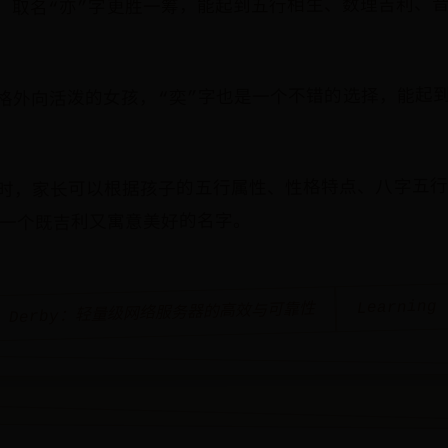
，取名“亦”字更胜一筹，能起到五行相生、数理吉利、
格外向活泼的女孩，“奕”字也是一个不错的选择，能起
时，家长可以根据孩子的五行属性、性格特点、八字五行
取一个既吉利又寓意美好的名字。
Learning
he Derby：轻量级网络服务器的高效与可靠性