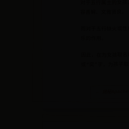
对于五行属土的女孩
容善解、文雅贤良。
而对于五行缺火或性
乐的作用。
因此，在为女孩取名
或“奕”字，为孩子
← 揭秘Apac