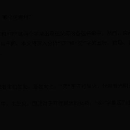
”：哪个更吉利？
”和“奕”这两个字常出现在父母的备选名单中。然而，这
有不同。本文将深入分析“亦”和“奕”字的五行、数理、
择。
表着生机勃勃、蓬勃向上。“奕”字五行属火，代表着光明
中，木生火，因此对于五行属木的女孩，“奕”字能起到