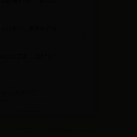
音律和谐的作用，寓意包
到五行生旺、寓意光明快
等综合因素，选择“亦”
 Tango探戈学习 →