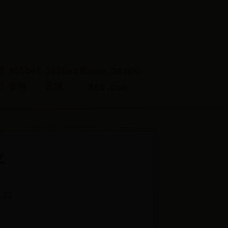
首
365bet
365bet资
www.28365-
页
备用
讯端
365.com
好
 32