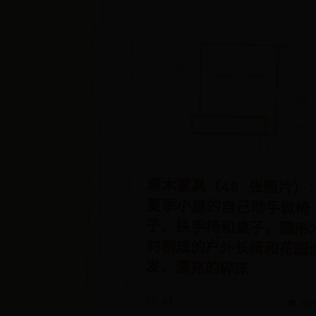
原木家具（46 张照片）
夏季小屋的自己动手做
子、扶手椅和桌子，圆形
材制成的户外长椅和花园
发，漂亮的碎床
07-01
👁️ 50