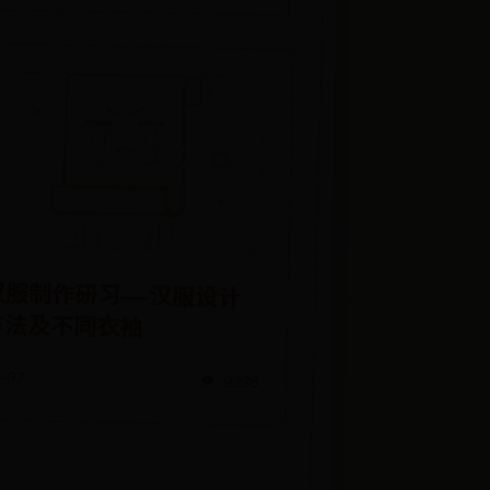
汉服制作研习——汉服设计
方法及不同衣袖
-07
👁️ 9236