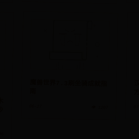
：
椅
木
沙
魔兽世界7.3刷坐骑成就指
南
06-27
07
👁️ 1207
96