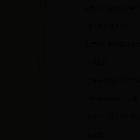
数理五行指的是汉字
“亦”字的笔画为6画
土克水，对于五行属
音律五行
音律五行指的是汉字
“亦”字的声调为上声
火生土，对于五行属
寓意差异