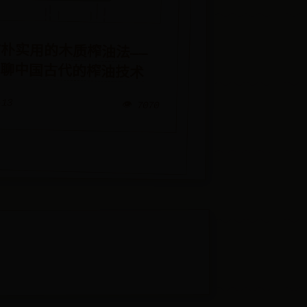
朴实用的木质榨油法——
聊聊中国古代的榨油技术
-13
👁️ 7070