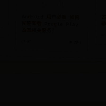
Android 用户必看 如何
彻底卸载 Google Play
古
43
及其相关服务？
07
07-07
👁️ 2048