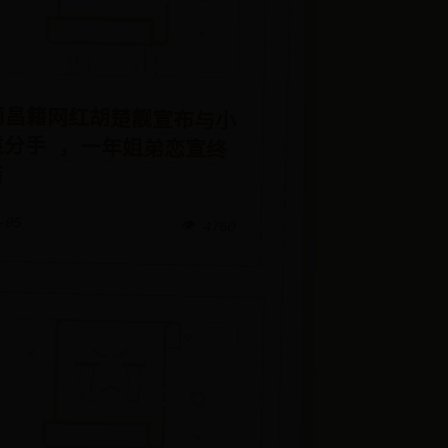
南昌籍网红胡楚靓宣布与小
袁分手 ，一年姐弟恋宣终
结
-05
👁️ 4760