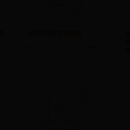
说
穆
GSP办公软件有哪些
07-11
👁️ 741
42
07