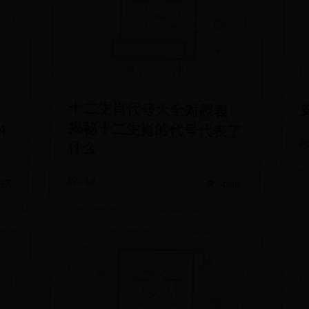
十二生肖代号大全对照表
揭秘十二生肖的代号代表了
0
什么
07-13
947
👁️ 4296