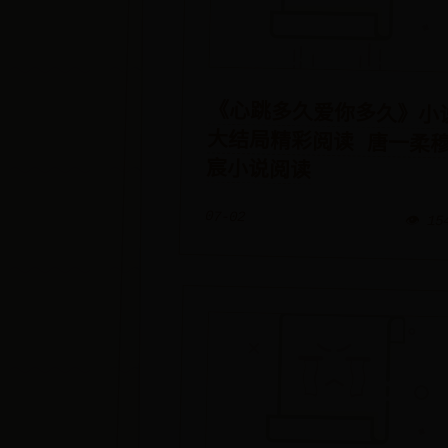
《心跳多久爱你多久》小
大结局精彩阅读 唐一柔
宸小说阅读
07-02
👁️ 15