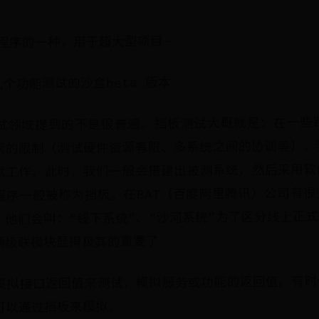
K程序的一种，用于超大型项目~
个功能测试的沙盒beta 版本
试领域提到的不是很普遍。挡板测试大概就是：在一些
素的限制（测试硬件资源有限、多系统之间的协调等），
试工作。此时，我们一般会搭建出被测系统，然后采用软
程序一般被称为挡板。在BAT（百度阿里腾讯）公司有
。他们会叫：“线下系统”、“沙河系统”为了区分线上正
调级联模块显得极其的重要了
模拟接口返回值来测试，模拟服务或功能的返回值。有时
可以通过挡板来模拟。