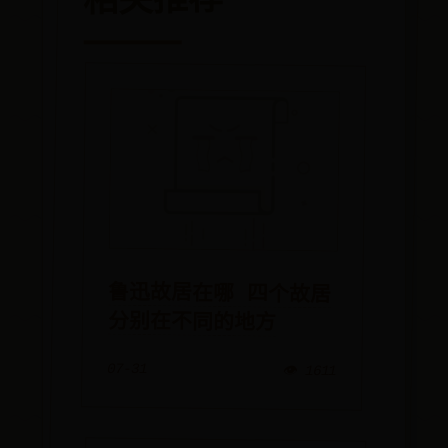
相关推荐
鲁迅故居在哪 四个故居
分别在不同的地方
07-31
👁️ 1611