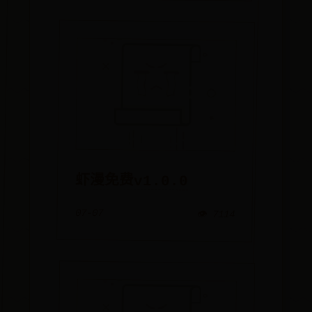
虾漫免费v1.0.0
07-07
👁️ 7114