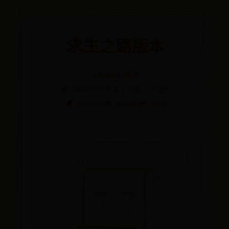
求生之路版本
365bet备用
📅 2025-08-03 01:47:05
👤 admin
👁️ 8529
❤️ 204