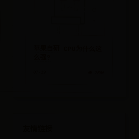
苹果自研 CPU为什么这
么强?
07-19
👁️ 2666
友情链接