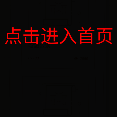
点击进入首页
唅怎么读
07-30
👁️ 2889