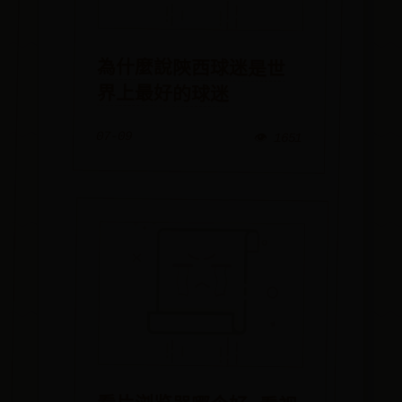
為什麼說陝西球迷是世
界上最好的球迷
07-09
👁️ 1651