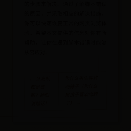
的步骤来解决。通过了解脚本错误
的原因，并采取相应的解决措施，
你可以快速恢复正常的网页浏览体
验。希望本文提供的信息对你有所
帮助，让你在遇到脚本错误时能够
从容应对。
为什么男生喜欢
← 冰岛队
吻脖子（为什么
都是兼
男孩子喜欢吻脖
职？睁眼
子） →
说瞎话！