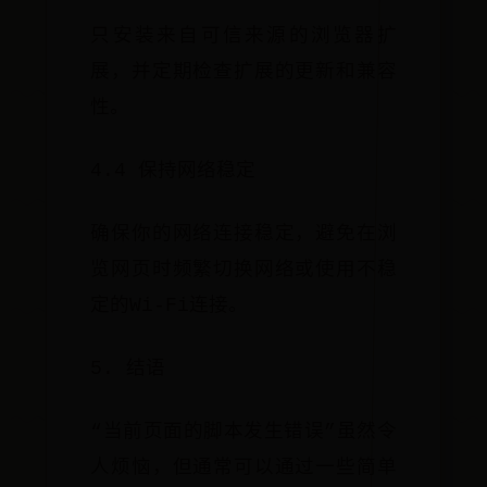
只安装来自可信来源的浏览器扩
展，并定期检查扩展的更新和兼容
性。
4.4 保持网络稳定
确保你的网络连接稳定，避免在浏
览网页时频繁切换网络或使用不稳
定的Wi-Fi连接。
5. 结语
“当前页面的脚本发生错误”虽然令
人烦恼，但通常可以通过一些简单