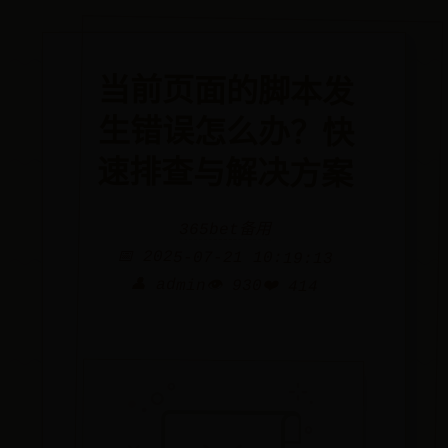
当前页面的脚本发
生错误怎么办？快
速排查与解决方案
365bet备用
📅 2025-07-21 10:19:13
👤 admin
👁️ 930
❤️ 414