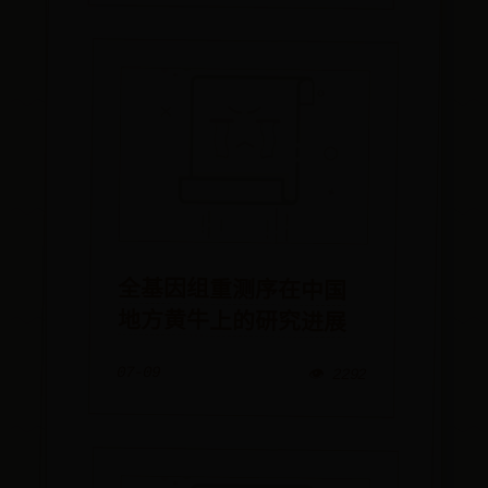
全基因组重测序在中国
地方黄牛上的研究进展
07-09
👁️ 2292