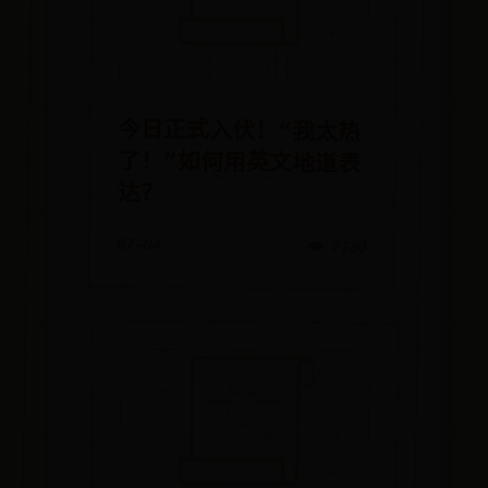
今日正式入伏！“我太热
了！”如何用英文地道表
达？
07-04
👁️ 7730