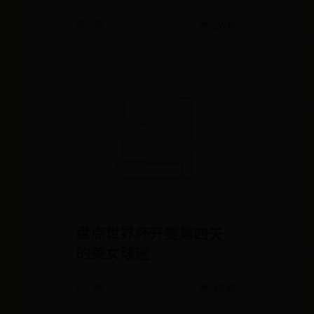
06-29
👁️ 2649
盘点世界杯开赛第四天
的美女球迷
07-08
👁️ 6846