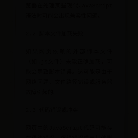
览器在处理某些现代JavaScript
语法时可能会出现兼容性问题。
2.2 脚本文件加载失败
如果网页依赖的外部脚本文件
（如.js文件）未能正确加载，可
能会导致脚本错误。这可能是由于
网络问题、文件路径错误或服务器
故障引起的。
2.3 代码错误或冲突
网页中的JavaScript代码可能存