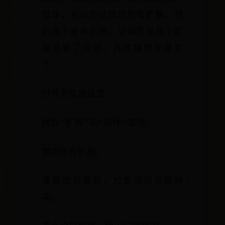
错误，可以尝试禁用所有扩展，然
后逐个重新启用，以确定是哪个扩
展导致了问题。具体操作步骤如
下：
打开浏览器设置。
找到“扩展”或“插件”选项。
禁用所有扩展。
重新加载页面，检查问题是否解
决。