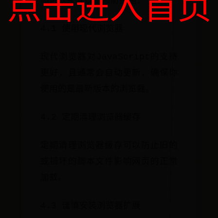
点击进入首页
你可以采取以下预防措施：
4.1 使用现代浏览器
现代浏览器对JavaScript的支持
更好，且通常会自动更新，确保你
使用的是最新版本的浏览器。
4.2 定期清理浏览器缓存
定期清理浏览器缓存可以防止旧的
或损坏的脚本文件影响网页的正常
加载。
4.3 谨慎安装浏览器扩展